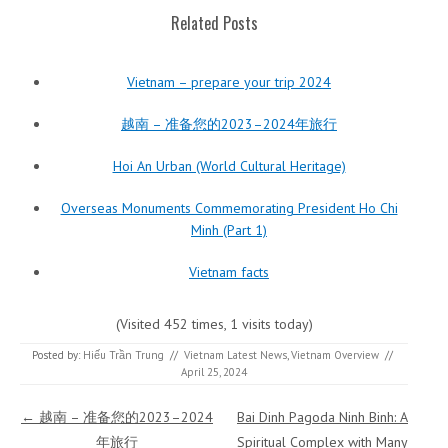
Related Posts
Vietnam – prepare your trip 2024
越南 – 准备您的2023–2024年旅行
Hoi An Urban (World Cultural Heritage)
Overseas Monuments Commemorating President Ho Chi
Minh (Part 1)
Vietnam facts
(Visited 452 times, 1 visits today)
Posted by:
Hiếu Trần Trung
//
Vietnam Latest News
,
Vietnam Overview
//
April 25, 2024
Post navigation
←
越南 – 准备您的2023–2024
Bai Dinh Pagoda Ninh Binh: A
年旅行
Spiritual Complex with Many