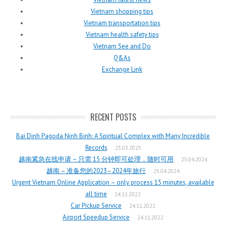
Vietnam shopping tips
Vietnam transportation tips
Vietnam health safety tips
Vietnam See and Do
Q&As
Exchange Link
RECENT POSTS
Bai Dinh Pagoda Ninh Binh: A Spiritual Complex with Many Incredible
Records
25.03.2025
越南紧急在线申请 – 只需 15 分钟即可处理，随时可用
25.04.2024
越南 – 准备您的2023–2024年旅行
25.04.2024
Urgent Vietnam Online Application – only process 15 minutes, available
all time
24.11.2022
Car Pickup Service
24.11.2022
Airport Speedup Service
24.11.2022