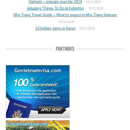
Vietnam – prepare your trip 2024
16.11.2022
Amazing Things To Do In Fullerton
18.11.2020
Nha Trang Travel Guide – What to expect in Nha Trang Vietnam
09.11.2020
10 hidden gems in Hanoi
09.11.2020
PARTNERS